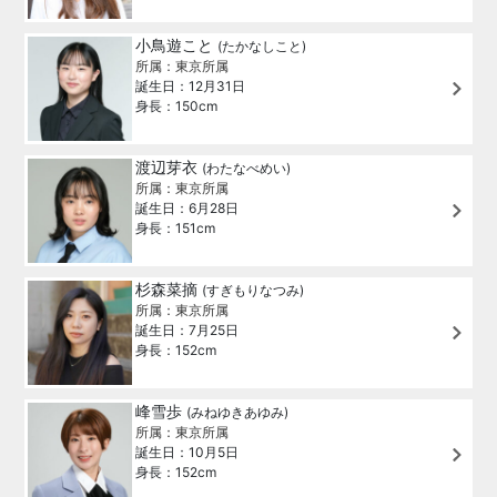
小鳥遊こと
(たかなしこと)
所属：東京所属
誕生日：12月31日
身長：150cm
渡辺芽衣
(わたなべめい)
所属：東京所属
誕生日：6月28日
身長：151cm
杉森菜摘
(すぎもりなつみ)
所属：東京所属
誕生日：7月25日
身長：152cm
峰雪歩
(みねゆきあゆみ)
所属：東京所属
誕生日：10月5日
身長：152cm