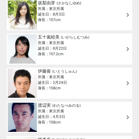
坂梨由芽
(さかなしゆめ)
所属：東京所属
誕生日：8月3日
身長：157cm
五十嵐睦美
(いがらしむつみ)
所属：東京所属
誕生日：6月22日
身長：157.2cm
伊藤俊
(いとうしゅん)
所属：東京所属
誕生日：2月24日
身長：158cm
渡辺実
(わたなべみのる)
所属：東京所属
誕生日：4月3日
身長：158cm