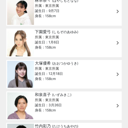
林本奈々
(はやしもとなな)
所属：東京所属
誕生日：9月7日
身長：158cm
下園愛弓
(しもぞのあゆみ)
所属：東京所属
誕生日：1月6日
身長：158cm
大塚優希
(おおつかゆうき)
所属：東京所属
誕生日：12月18日
身長：158cm
和泉喜子
(いずみきこ)
所属：東京所属
誕生日：3月26日
身長：158cm
竹内彩乃
(たけうちあやの)