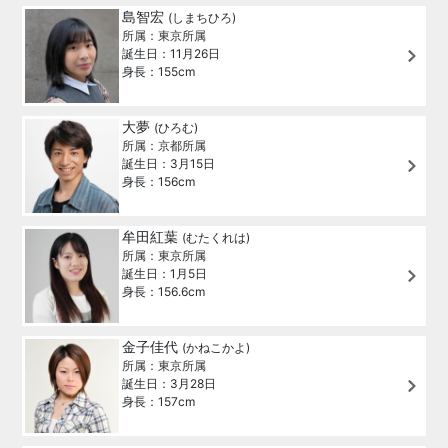
島智宏
(しまちひろ)
所属：東京所属
誕生日：11月26日
身長：155cm
大夢
(ひろむ)
所属：京都所属
誕生日：3月15日
身長：156cm
牟田紅葉
(むたくれは)
所属：東京所属
誕生日：1月5日
身長：156.6cm
金子佳代
(かねこかよ)
所属：東京所属
誕生日：3月28日
身長：157cm