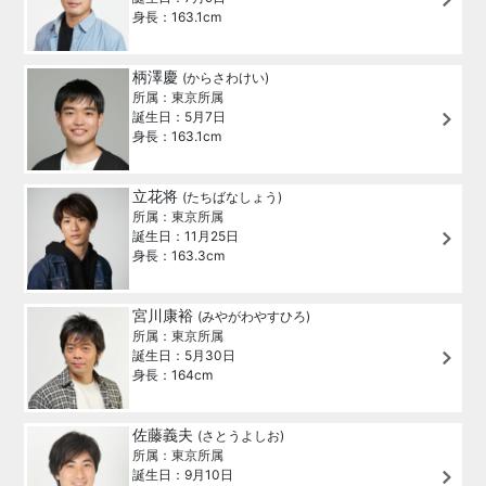
身長：163.1cm
柄澤慶
(からさわけい)
所属：東京所属
誕生日：5月7日
身長：163.1cm
立花将
(たちばなしょう)
所属：東京所属
誕生日：11月25日
身長：163.3cm
宮川康裕
(みやがわやすひろ)
所属：東京所属
誕生日：5月30日
身長：164cm
佐藤義夫
(さとうよしお)
所属：東京所属
誕生日：9月10日