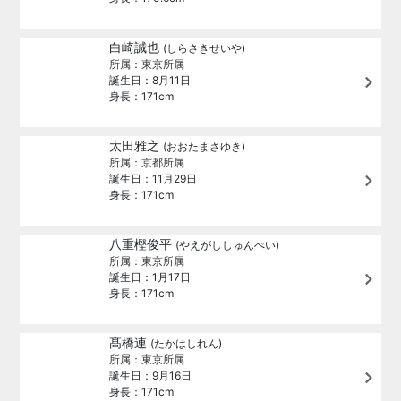
白崎誠也
(しらさきせいや)
所属：東京所属
誕生日：8月11日
身長：171cm
太田雅之
(おおたまさゆき)
所属：京都所属
誕生日：11月29日
身長：171cm
八重樫俊平
(やえがししゅんぺい)
所属：東京所属
誕生日：1月17日
身長：171cm
髙橋連
(たかはしれん)
所属：東京所属
誕生日：9月16日
身長：171cm