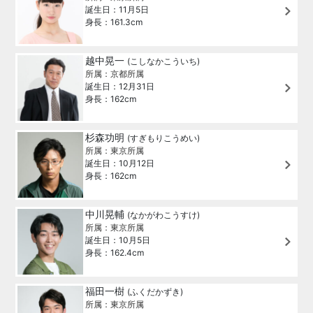
誕生日：11月5日
身長：161.3cm
越中晃一
(こしなかこういち)
所属：京都所属
誕生日：12月31日
身長：162cm
杉森功明
(すぎもりこうめい)
所属：東京所属
誕生日：10月12日
身長：162cm
中川晃輔
(なかがわこうすけ)
所属：東京所属
誕生日：10月5日
身長：162.4cm
福田一樹
(ふくだかずき)
所属：東京所属