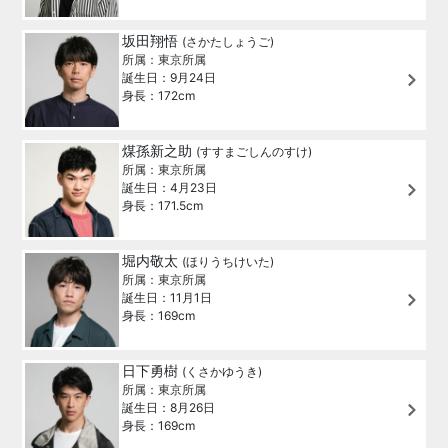
坂田翔悟
(さかたしょうご)
所属：東京所属
誕生日：9月24日
身長：172cm
煤孫新之助
(すすまごしんのすけ)
所属：東京所属
誕生日：4月23日
身長：171.5cm
堀内敬太
(ほりうちけいた)
所属：東京所属
誕生日：11月1日
身長：169cm
日下勇樹
(くさかゆうき)
所属：東京所属
誕生日：8月26日
身長：169cm