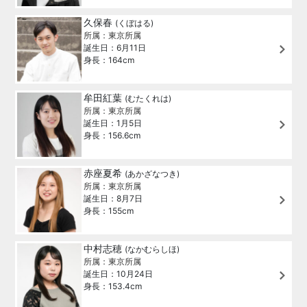
久保春
(くぼはる)
所属：東京所属
誕生日：6月11日
身長：164cm
牟田紅葉
(むたくれは)
所属：東京所属
誕生日：1月5日
身長：156.6cm
赤座夏希
(あかざなつき)
所属：東京所属
誕生日：8月7日
身長：155cm
中村志穂
(なかむらしほ)
所属：東京所属
誕生日：10月24日
身長：153.4cm