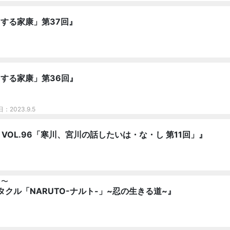
する家康」第37回』
うする家康」第36回』
日：2023.9.5
 VOL.96「寒川、宮川の話したいは・な・し 第11回」』
 〜
クル「NARUTO-ナルト-」~忍の生きる道~』