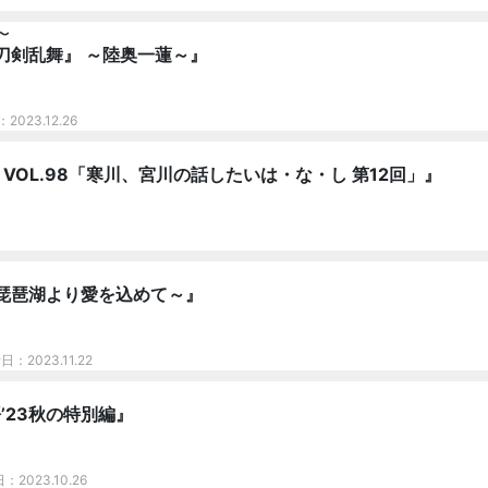
〜
刀剣乱舞』 ～陸奥一蓮～』
2023.12.26
 VOL.98「寒川、宮川の話したいは・な・し 第12回」』
琵琶湖より愛を込めて～』
日：2023.11.22
’23秋の特別編』
：2023.10.26