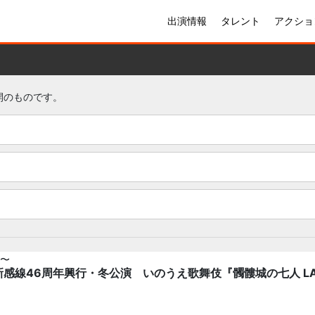
出演情報
タレント
アクショ
公開のものです。
 〜
新感線46周年興行・冬公演 いのうえ歌舞伎『髑髏城の七人 LAS