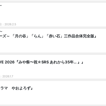
〜
日：2026.2.5
〜
ーズ～ 「月の谷」「らん」「赤い石」三作品合体完全版』
VE 2026『みや祭〜祝☆SRS あれから35年… 』』
2026.1.7
ドラマ やおよろず』