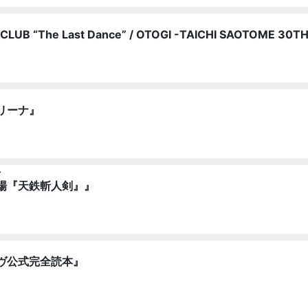
LUB “The Last Dance” / OTOGI -TAICHI SAOTOME 30
リーナ』
〜
場『天鉄斬人剣』』
ヴ公式完全読本』