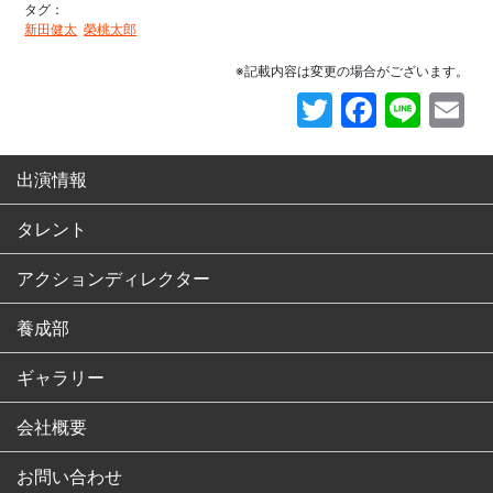
タグ：
新田健太
榮桃太郎
※記載内容は変更の場合がございます。
Twitter
Faceb
Line
E
出演情報
タレント
アクションディレクター
養成部
ギャラリー
会社概要
お問い合わせ