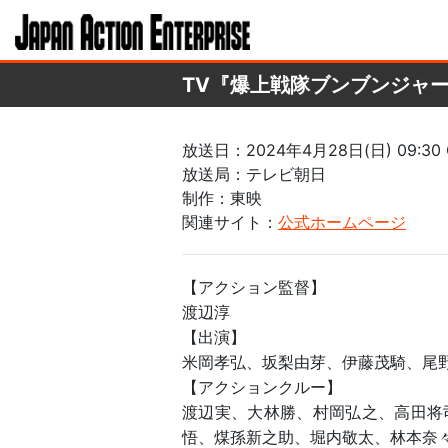
TV『爆上戦隊ブンブンジャ
放送日：2024年4月28日(日) 09:30 O
放送局：テレビ朝日
制作：東映
関連サイト：
公式ホームページ
【アクション監督】
渡辺淳
【出演】
米岡孝弘、坂梨由芽、伊藤茂騎、尾
【アクションクルー】
渡辺実、大林勝、村岡弘之、高田将
悟、煤孫新之助、堀内敬太、林本奈