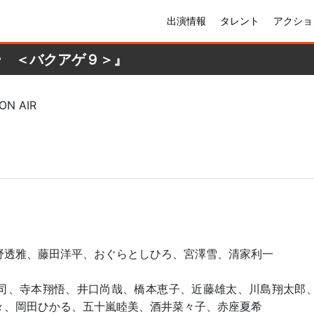
出演情報
タレント
アクショ
ー ＜バクアゲ９＞』
N AIR
野透雅、藤田洋平、おぐらとしひろ、宮澤雪、清家利一
司、寺本翔悟、井口尚哉、橋本恵子、近藤雄太、川島翔太郎
々、岡田ひかる、五十嵐睦美、酒井菜々子、赤座夏希