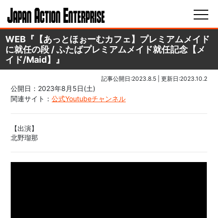
WEB『【あっとほぉーむカフェ】プレミアムメイド
に就任の段 / ふたばプレミアムメイド就任記念【メ
イド/Maid】』
記事公開日:2023.8.5
| 更新日:2023.10.2
公開日：2023年8月5日(土)
関連サイト：
公式Youtubeチャンネル
【出演】
北野瑠那