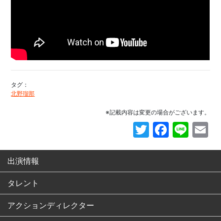
タグ：
北野瑠那
※記載内容は変更の場合がございます。
Twitter
Faceb
Line
E
出演情報
タレント
アクションディレクター