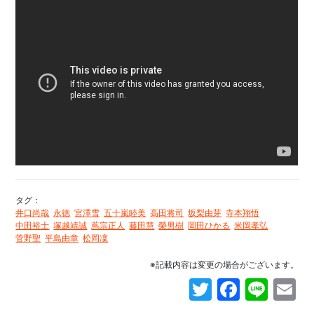
タグ：
井口尚哉
永徳
宮澤雪
五十嵐睦美
高田将司
坂梨由芽
寺本翔悟
中田裕士
塚越靖誠
蔦宗正人
藤田慧
榮男樹
岡田ひかる
米岡孝弘
菅野聖
平島由章
松岡凜
※記載内容は変更の場合がございます。
Twitter
Faceb
Line
E