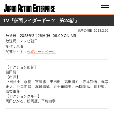
TV『仮面ライダーギーツ 第24話』
記事公開日:2023.2.20
放送日：2023年2月26日(日) 09:00 ON AIR
放送局：テレビ朝日
制作：東映
関連サイト：
公式ホームページ
【アクション監督】
藤田慧
【出演】
中田裕士、永徳、宮澤雪、榮男樹、高田将司、寺本翔悟、蔦宗
正人、井口尚哉、塚越靖誠、五十嵐睦美、米岡孝弘、菅野聖、
坂梨由芽
【アクションクルー】
岡田ひかる、松岡凜、平島由章