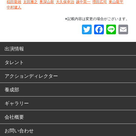
稲田龍雄
太田雅之
奥深山新
大久保幸治
越中晃一
増田広司
東山龍平
中村健人
※記載内容は変更の場合がございます。
Twitter
Faceb
Line
E
出演情報
タレント
アクションディレクター
養成部
ギャラリー
会社概要
お問い合わせ