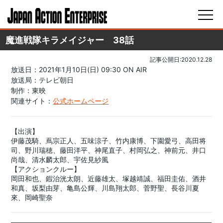
魔進戦隊キラメイジャー 38話
記事公開日:2020.12.28
放送日：2021年1月10日(日) 09:30 ON AIR
放送局：テレビ朝日
制作：東映
関連サイト：
公式ホームページ
【出演】
伊藤茂騎、蔦宗正人、五味涼子、竹内康博、下園愛弓、高田将
司、野川瑞穂、藤田洋平、神尾直子、村岡弘之、神前元、井口
尚哉、清水麟太郎、宇佐見紗風
【アクションクルー】
岡田和也、鍜治洸太朗、近藤雄太、塚越靖誠、福田圭佑、酒井
和真、坂梨由芽、亀島公輝、川島翔太郎、菅野聖、長谷川夏
來、岡崎聖奈