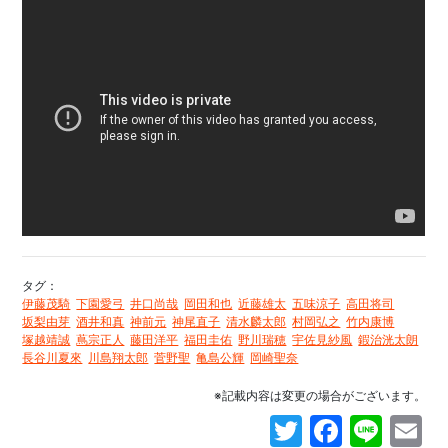
タグ：
伊藤茂騎
下園愛弓
井口尚哉
岡田和也
近藤雄太
五味涼子
高田将司
坂梨由芽
酒井和真
神前元
神尾直子
清水麟太郎
村岡弘之
竹内康博
塚越靖誠
蔦宗正人
藤田洋平
福田圭佑
野川瑞穂
宇佐見紗風
鍜治洸太朗
長谷川夏來
川島翔太郎
菅野聖
亀島公輝
岡崎聖奈
※記載内容は変更の場合がございます。
Twitter
Faceb
Line
E